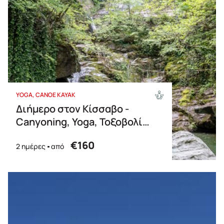
YOGA
CANOE KAYAK
Διήμερο στον Κίσσαβο -
Canyoning, Yoga, Τοξοβολία,
Camping & Canoe Kayak
€160
2 ημέρες
από