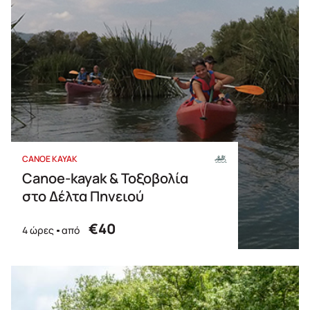
CANOE KAYAK
Canoe-kayak & Τοξοβολία
στο Δέλτα Πηνειού
€40
4 ώρες
από