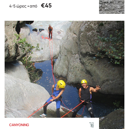
€45
4-5 ώρες
από
CANYONING