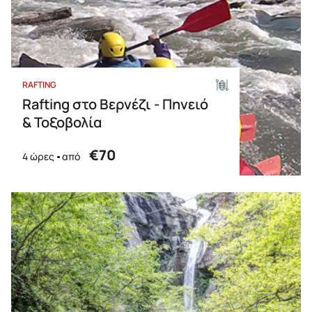
RAFTING
Rafting στο Βερνέζι - Πηνειό
& Τοξοβολία
€70
4 ώρες
από