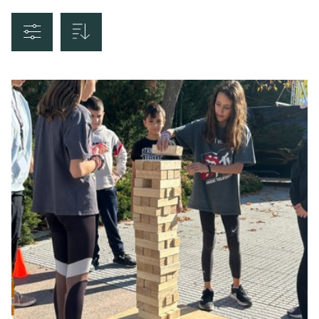
Ταξινόμηση
Τιμή Αύξουσα
Τιμή Φθίνουσα
Αλφαβητικά