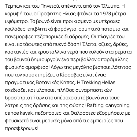
Τεμπών και του Πηνειού, απέναντι από τον Όλυμπο. Η
κορυφή του, ο Προφήτης Ηλίας φτάνει τα 1.978 μέτρα
υψόμετρο. Το βουνό είναι προικισμένο με υπέροχες
κοιλάδες, επιβλητικά φαράγγια, ορμητικά ποτάμια και
πανέμορφες πεζοπορικές διαδρομές. Οι πλαγιές του
είναι κατάφυτες από πυκνά δάση! Έλατα, οξιές, δρύες,
καστανιές και κρυστάλλινα νερά που κυλούν στα ρέματα
του βουνού δημιουργούν ένα περιβάλλον απαράμιλλης
φυσικής ομορφιάς! Λόγω της μεγάλης βιοποικιλότητας
που τον χαρακτηρίζει, ο Κίσσαβος είναι ένας
πραγματικός Βοτανικός Κήπος. Η Trekking Hellas
σχεδιάζει και υλοποιεί πλήθος συναρπαστικών
δραστηριοτήτων στο υπέροχο αυτό βουνό για τους
λάτρεις της δράσης και της φύσης! Rafting, canyoning,
canoe kayak, πεζοπορίες και θαλάσσιες εξορμήσεις με
φουσκωτά είναι μερικές μόνο από τις εμπειρίες που
προσφέρουμε!