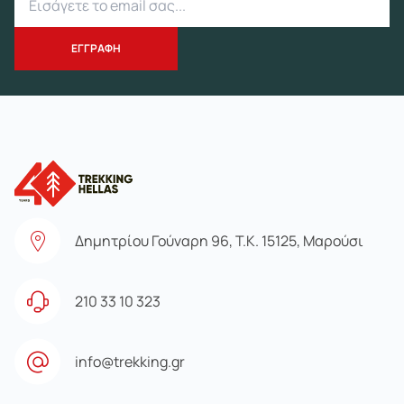
Δημητρίου Γούναρη 96, Τ.Κ. 15125, Μαρούσι
210 33 10 323
info@trekking.gr