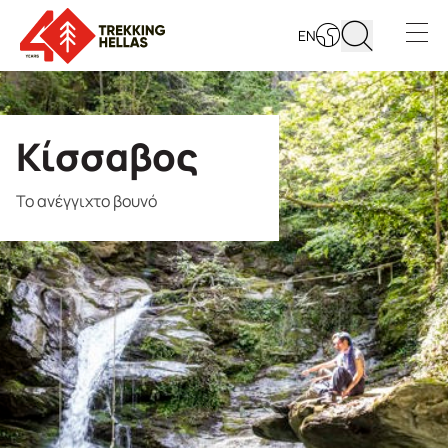
EN
Open s
Κίσσαβος
Το ανέγγιχτο βουνό