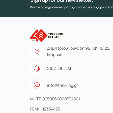
Κάνοντας εγγραφή αυτομάτως συναινώ με τους όρους Χρ
Δημητρίου Γούναρη 96, Τ.Κ. 15125,
Μαρούσι
210 33 10 323
info@trekking.gr
MHTE:0259E60000534501
ΓΕΜΗ: 12334455