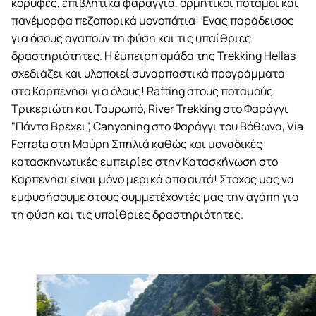
κορυφές, επιβλητικά φαράγγια, ορμητικοί ποταμοί και
πανέμορφα πεζοπορικά μονοπάτια! Ένας παράδεισος
για όσους αγαπούν τη φύση και τις υπαίθριες
δραστηριότητες. Η έμπειρη ομάδα της Trekking Hellas
σχεδιάζει και υλοποιεί συναρπαστικά προγράμματα
στο Καρπενήσι για όλους! Rafting στους ποταμούς
Τρικεριώτη και Ταυρωπό, River Trekking στο Φαράγγι
"Πάντα Βρέχει", Canyoning στο Φαράγγι του Βόθωνα, Via
Ferrata στη Μαύρη Σπηλιά καθώς και μοναδικές
κατασκηνωτικές εμπειρίες στην Κατασκήνωση στο
Καρπενήσι είναι μόνο μερικά από αυτά! Στόχος μας να
εμφυσήσουμε στους συμμετέχοντές μας την αγάπη για
τη φύση και τις υπαίθριες δραστηριότητες.