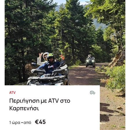
ATV
Περιήγηση με ATV στο
Καρπενήσι
€45
1 ώρα
από