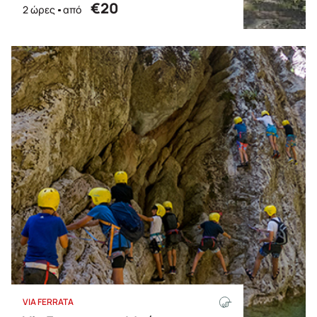
€20
2 ώρες
από
VIA FERRATA