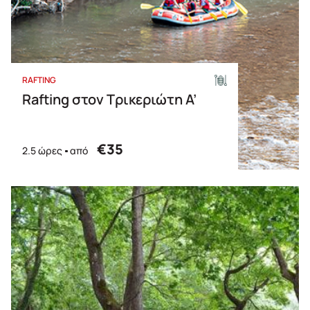
RAFTING
Rafting στον Τρικεριώτη Α’
€35
2.5 ώρες
από