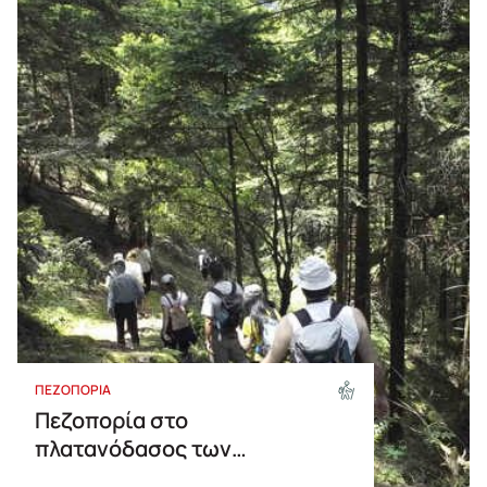
Τιμή Αύξουσα
Τιμή Φθίνουσα
Αλφαβητικά
ΠΕΖΟΠΟΡΙΑ
Πεζοπορία στο
πλατανόδασος των
Γοργιανάδων