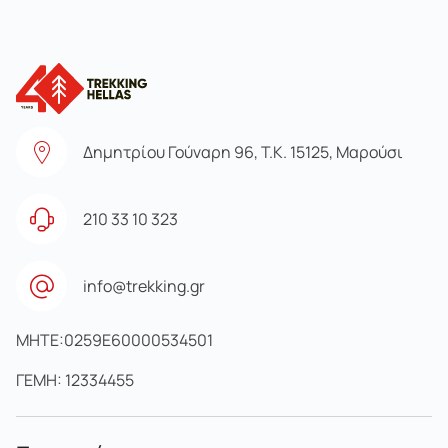
Δημητρίου Γούναρη 96, Τ.Κ. 15125, Μαρούσι
210 33 10 323
info@trekking.gr
MHTE:0259E60000534501
ΓΕΜΗ: 12334455