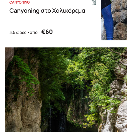
CANYONING
Canyoning στο Χαλικόρεμα
€60
3.5 ώρες
από