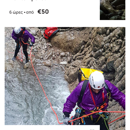
€50
6 ώρες
από