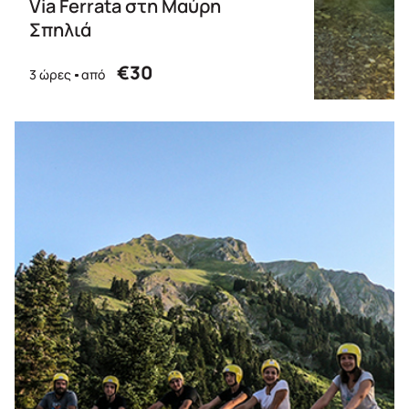
Via Ferrata στη Μαύρη
Σπηλιά
€30
3 ώρες
από