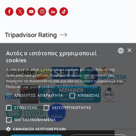
Tripadvisor Rating
×
Αυτός ο ιστότοπος χρησιμοποιεί
cookies
GREEK
Αυτός ο ιστότοπος χρησιμοποιεί cookies για τη βελτίωση της
εμπειρίας των χρηστών. Χρησιμοποιώντας τον ιστότοπό μας,
ENGLISH
παρέχετε τη συγκατάθεσή σας για όλα τα cookies σύμφωνα με την
Πολιτική μας για τα cookies.
Διαβάστε περισσότερα
ΑΠΟΛΎΤΩΣ ΑΠΑΡΑΊΤΗΤΑ
ΑΠΌΔΟΣΗΣ
ΣΤΌΧΕΥΣΗΣ
ΛΕΙΤΟΥΡΓΙΚΌΤΗΤΑΣ
ΜΗ ΤΑΞΙΝΟΜΗΜΈΝΑ
ΕΜΦΆΝΙΣΗ ΛΕΠΤΟΜΕΡΕΙΏΝ