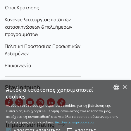
Όροι Κράτησης
Κανόνες λειτουργίας παιδικών
κατασκηνώσεων & πολυήμερων
προγραμμάτων
Πολιτική Προστασίας Προσωπικών
Δεδομένων
Επικοινωνία
×
Stay in touch
Αυτός ο ιστότοπος χρησιμοποιεί
cookies
GREEK
Αυτός ο ιστότοπος χρησιμοποιεί cookies για τη βελτίωση της
εμπειρίας των χρηστών. Χρησιμοποιώντας τον ιστότοπό μας,
ENGLISH
παρέχετε τη συγκατάθεσή σας για όλα τα cookies σύμφωνα με την
Πολιτική μας για τα cookies.
Διαβάστε περισσότερα
Tripadvisor Rating
ΑΠΟΛΎΤΩΣ ΑΠΑΡΑΊΤΗΤΑ
ΑΠΌΔΟΣΗΣ