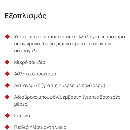
Παραδοσιακό πικνικ
Εξοπλισμός
Υπηρεσία Μεταφοράς από/προς το κατάλυμα σας
(προαιρετική επιλογή με επιπλέον χρέωση εφόσον
ζητηθεί)
Υποχρεωτικά παπούτσια κατάλληλα για περπάτημα
σε ανώμαλο έδαφος και να προστατεύουν τον
Ασφάλεια αστικής ευθύνης
αστράγαλο
Μικρό σακίδιο
Μη Παρεχόμενα
Αθλητικό ρουχισμό
Ό,τι δεν αναφέρεται στα παρεχόμενα
Αντιανεμικό (για τις ημέρες με πολύ αέρα)
Φιλοδωρήματα
Αδιάβροχο μπουφάν/μεμβράνη (για τις βροχερές
μέρες)
Καπέλο
Γυαλιά ηλίου, αντηλιακό