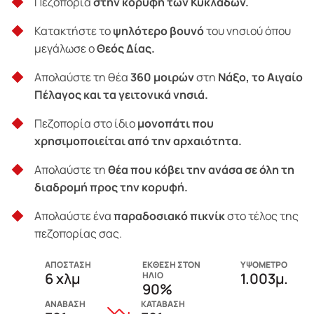
Πεζοπορία
στην κορυφή των Κυκλάδων.
Κατακτήστε το
ψηλότερο βουνό
του νησιού όπου
μεγάλωσε ο
Θεός Δίας.
Απολαύστε τη θέα
360 μοιρών
στη
Νάξο, το Αιγαίο
Πέλαγος και τα γειτονικά νησιά.
Πεζοπορία στο ίδιο
μονοπάτι που
χρησιμοποιείται από την αρχαιότητα.
Απολαύστε τη
θέα που κόβει την ανάσα σε όλη τη
διαδρομή προς την κορυφή.
Απολαύστε ένα
παραδοσιακό πικνίκ
στο τέλος της
πεζοπορίας σας.
ΑΠΟΣΤΑΣΗ
ΕΚΘΕΣΗ ΣΤΟΝ
ΥΨΟΜΕΤΡΟ
6 χλμ
ΗΛΙΟ
1.003μ.
90%
ΑΝΑΒΑΣΗ
ΚΑΤΑΒΑΣΗ