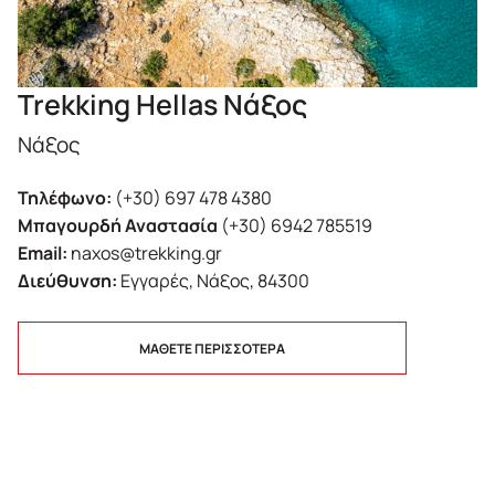
Trekking Hellas Νάξος
Νάξος
Τηλέφωνο:
(+30) 697 478 4380
Μπαγουρδή Αναστασία
(+30) 6942 785519
Email:
naxos@trekking.gr
Διεύθυνση:
Εγγαρές, Νάξος, 84300
ΜΑΘΕΤΕ ΠΕΡΙΣΣΟΤΕΡΑ