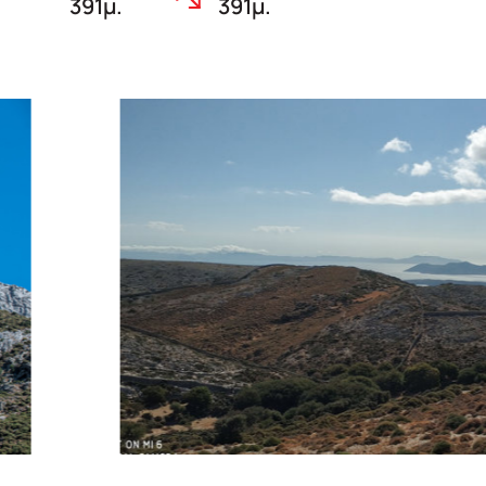
391μ.
391μ.