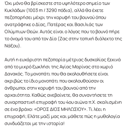
Όχι μόνο θα βρίσκεστε στο υψηλότερο σημείο των
Κυκλάδων (1003 m / 3290 πόδια), αλλά θα έχετε
πεζοπορήσει μέχρι την κορυφή του βουνού όπου
ανατράφηκε ο Δίας, Πατέρας και Βασιλιάς των
Ολύμπιων Θεών. Αυτός είναι ο λόγος που το βουνό πήρε
το όνομά του από τον Δία (Ζας στην τοπική διάλεκτο της
Νάξου).
Αυτή η ευχάριστη πεζοπορία μέτριας δυσκολίας ξεκινά
από το μικρό ξωκλήσι της Αγίας Μαρίνας στο χωριό
Δανακός. Το μονοπάτι που θα ακολουθήσετε είναι
ακριβώς το ίδιο μονοπάτι που ακολουθούσαν οι
άνθρωποι στην κορυφή του βουνού από την
αρχαιότητα. Καθώς ανεβαίνετε, θα συναντήσετε τη
συναρπαστική επιγραφή του 4ου αιώνα π.Χ. σκαλισμένη
σε ένα βράχο: «ΟΡΟΣ ΔΙΟΣ ΜΗΛΩΣΙΟΥ». Τι λέει η
επιγραφή; Ελάτε μαζί μας και μάθετε πώς η μυθολογία
συνδυάζεται με την ιστορία!