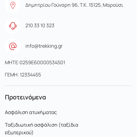
Δημητρίου Γούναρη 96, Τ.Κ. 15125, Μαρούσι
210 33 10 323
info@trekking.gr
MHTE:0259E60000534501
ΓΕΜΗ: 12334455
Προτεινόμενα
Ασφάλιση ατυχήματος
Ταξιδιωτική ασφάλιση (ταξίδια
εξωτερικού)