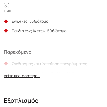
ΤΙΜΗ
Ενήλικες: 55€/άτομο
Παιδιά έως 14 ετών: 50€/άτομο
Παρεχόμενα
Σχεδιασμός και υλοποίηση προγράμματος
Έμπειροι συνοδοί της Trekking Hellas
Δείτε περισσότερα...
Ασφάλεια αστικής ευθύνης
Όλοι οι νόμιμοι φόροι
Εξοπλισμός
Παραλαβή και παράδοση με 9-θέσιο βαν 2020 από