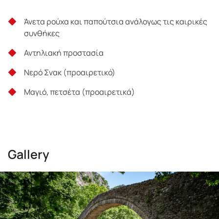
Τρίκαλα, Καλαμπάκα και Καστράκι
Άνετα ρούχα και παπούτσια ανάλογως τις καιρικές
συνθήκες
Μη Παρεχόμενα
Αντηλιακή προστασία
Φαγητό & Νερό
Νερό Σνακ (προαιρετικό)
Οτιδήποτε δεν αναφέρεται στα παρεχόμενα
Μαγιό, πετσέτα (προαιρετικά)
Κάθε επιπλέον δραστηριότητα
Προϋποθέσεις συμμετοχής
Gallery
Βασική φυσική κατάσταση
Γνώσεις κολύμβησης