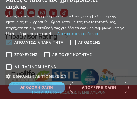
cookies
GREEK
Αυτός ο ιστότοπος χρησιμοποιεί cookies για τη βελτίωση της
εμπειρίας των χρηστών. Χρησιμοποιώντας τον ιστότοπό μας,
ENGLISH
παρέχετε τη συγκατάθεσή σας για όλα τα cookies σύμφωνα με την
Πολιτική μας για τα cookies.
Διαβάστε περισσότερα
Tripadvisor Rating
ΑΠΟΛΎΤΩΣ ΑΠΑΡΑΊΤΗΤΑ
ΑΠΌΔΟΣΗΣ
ΣΤΌΧΕΥΣΗΣ
ΛΕΙΤΟΥΡΓΙΚΌΤΗΤΑΣ
ΜΗ ΤΑΞΙΝΟΜΗΜΈΝΑ
ΕΜΦΆΝΙΣΗ ΛΕΠΤΟΜΕΡΕΙΏΝ
ΑΠΟΔΟΧΉ ΌΛΩΝ
ΑΠΌΡΡΙΨΗ ΌΛΩΝ
ΤΙΜΗ ΑΠΟ € 55 - ΕΚΔΗΛΩΣΤΕ ΕΝΔΙΑΦΕΡΟΝ
Απολύτως απαραίτητα
Απόδοσης
Στόχευσης
Λειτουργικότητας
Μη ταξινομημένα
Τα απολύτως απαραίτητα cookies επιτρέπουν βασικές λειτουργίες του
ιστότοπου, όπως τη σύνδεση χρήστη και τη διαχείριση λογαριασμού. Ο