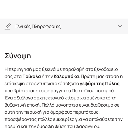
Γενικές Πληροφορίες
Σύνοψη
Σύνοψη
Highlights
Η περιήγησή μας ξεκινά με παραλαβή στο ξενοδοχείο
Γενικές Πληροφορίες
σας στα
Τρίκαλα
ή την
Καλαμπάκα
. Πρώτη μας στάση η
επίσκεψη στο εντυπωσιακό τοξωτό
γεφύρι της Πύλης
,
Εξοπλισμός
που βρίσκεται στο φαράγγι του Πορταϊκού ποταμού.
Ένα αξιόλογο αρχιτεκτονικό κτίσμα χτισμένο κατά τη
βυζαντινή εποχή. Πολλά μονοπάτια είναι διαθέσιμα σε
αυτή την περιοχή για όμορφους περιπάτους,
προσφέροντας πολλές ευκαιρίες για να απολαύσετε την
ηρεμία και την όμορφη φύση του φαραγγιού.