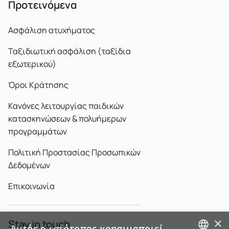
Προτεινόμενα
Ασφάλιση ατυχήματος
Ταξιδιωτική ασφάλιση (ταξίδια
εξωτερικού)
Όροι Κράτησης
Κανόνες λειτουργίας παιδικών
κατασκηνώσεων & πολυήμερων
προγραμμάτων
Πολιτική Προστασίας Προσωπικών
Δεδομένων
Επικοινωνία
×
Stay in touch
Αυτός ο ιστότοπος χρησιμοποιεί