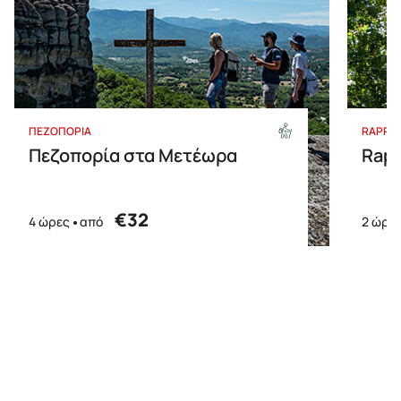
ΠΕΖΟΠΟΡΙΑ
RAPPE
Πεζοπορία στα Μετέωρα
Rapp
€32
4 ώρες
από
2 ώρε