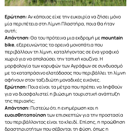
Ερώτηση:
Αν κάποιος είχε την ευκαιρία να ζήσει μόνο
μία περιπέτεια στη Λίμνη Πλαστήρα, ποια θα ήταν
αυτή;
Απάντηση:
Θα του πρότεινα μια εκδρομή με
mountain
bike
, εξερευνώντας τα ορεινά μονοπάτια που
περιβάλλουν τη λίμνη, καταλήγοντας σε ένα γραφικό
χωριό για να απολαύσει την τοπική κουζίνα. Η
μορφολογία των κορυφών των Αγράφων σε συνδυασμό
με το καταπράσινο ελατόδασος που περιβάλλει τη λίμνη
αφήνουν στον ταξιδιώτη μοναδικές εικόνες.
Ερώτηση:
Ποια είναι τα μέτρα που πρέπει να ληφθούν
για να διασφαλιστεί η βιώσιμη τουριστική ανάπτυξη
της περιοχής;
Απάντηση:
Πιστεύω ότι η ενημέρωση και η
ευαισθητοποίηση
των επισκεπτών για την προστασία
του περιβάλλοντος είναι το κλειδί. Επίσης, η προώθηση
δραστηριοτήτων που σέβονται τη φύση, όπως η