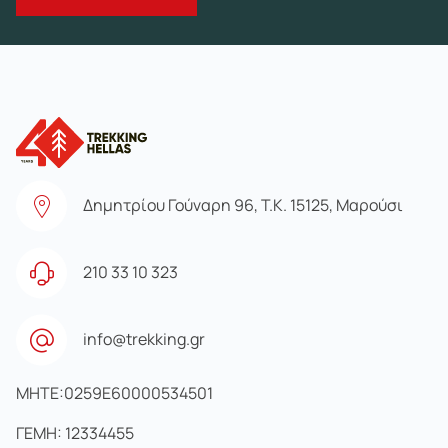
Δημητρίου Γούναρη 96, Τ.Κ. 15125, Μαρούσι
210 33 10 323
info@trekking.gr
MHTE:0259E60000534501
ΓΕΜΗ: 12334455