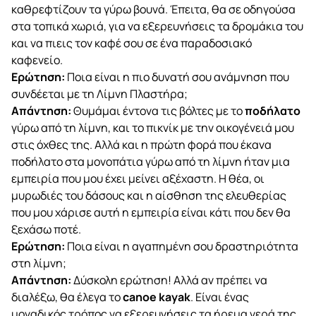
καθρεφτίζουν τα γύρω βουνά. Έπειτα, θα σε οδηγούσα
στα τοπικά χωριά, για να εξερευνήσεις τα δρομάκια του
και να πιεις τον καφέ σου σε ένα παραδοσιακό
καφενείο.
Ερώτηση:
Ποια είναι η πιο δυνατή σου ανάμνηση που
συνδέεται με τη Λίμνη Πλαστήρα;
Απάντηση:
Θυμάμαι έντονα τις βόλτες με το
ποδήλατο
γύρω από τη λίμνη, και το πικνίκ με την οικογένειά μου
στις όχθες της. Αλλά και η πρώτη φορά που έκανα
ποδήλατο στα μονοπάτια γύρω από τη λίμνη ήταν μια
εμπειρία που μου έχει μείνει αξέχαστη. Η θέα, οι
μυρωδιές του δάσους και η αίσθηση της ελευθερίας
που μου χάρισε αυτή η εμπειρία είναι κάτι που δεν θα
ξεχάσω ποτέ.
Ερώτηση:
Ποια είναι η αγαπημένη σου δραστηριότητα
στη λίμνη;
Απάντηση:
Δύσκολη ερώτηση! Αλλά αν πρέπει να
διαλέξω, θα έλεγα το
canoe
kayak
. Είναι ένας
μοναδικός τρόπος να εξερευνήσεις τα ήρεμα νερά της