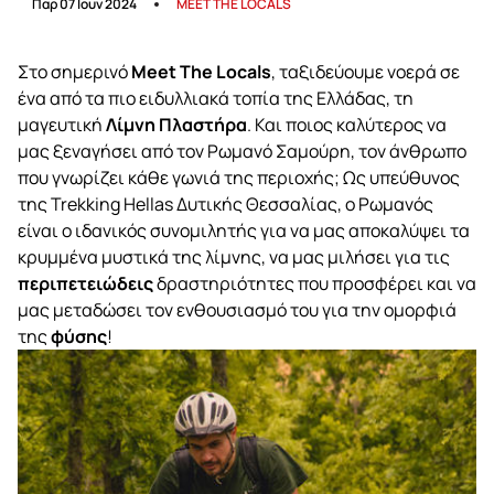
Παρ 07 Ιουν 2024
MEET THE LOCALS
Στο σημερινό
Meet
The
Locals
, ταξιδεύουμε νοερά σε
ένα από τα πιο ειδυλλιακά τοπία της Ελλάδας, τη
μαγευτική
Λίμνη Πλαστήρα
. Και ποιος καλύτερος να
μας ξεναγήσει από τον Ρωμανό Σαμούρη, τον άνθρωπο
που γνωρίζει κάθε γωνιά της περιοχής; Ως υπεύθυνος
της Trekking Hellas Δυτικής Θεσσαλίας, ο Ρωμανός
είναι ο ιδανικός συνομιλητής για να μας αποκαλύψει τα
κρυμμένα μυστικά της λίμνης, να μας μιλήσει για τις
περιπετειώδεις
δραστηριότητες που προσφέρει και να
μας μεταδώσει τον ενθουσιασμό του για την ομορφιά
της
φύσης
!