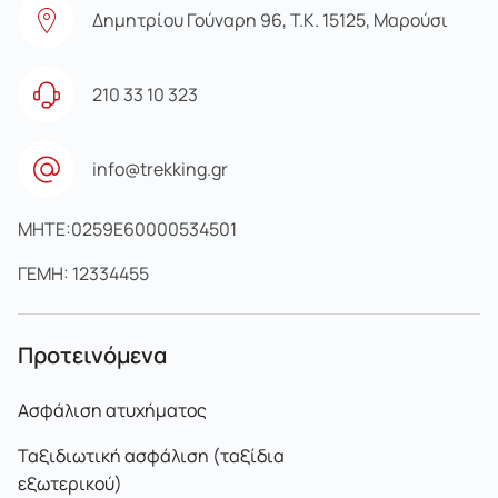
Δημητρίου Γούναρη 96, Τ.Κ. 15125, Μαρούσι
210 33 10 323
info@trekking.gr
MHTE:0259E60000534501
ΓΕΜΗ: 12334455
Προτεινόμενα
Ασφάλιση ατυχήματος
Ταξιδιωτική ασφάλιση (ταξίδια
εξωτερικού)