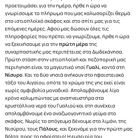
προετοιμάσει για την ημέρα, ήρθε η ώρα να
γνωρίσουμε το πλήρωμα που μας καλωσορίζει θερμά
στο ιστιοπλοϊκό σκάφος και στο σπίτι μας για τις
επόμενες ημέρες. Αφού μας δώσουν όλες τις
πληροφορίες που πρέπει να γνωρίζουμε, ήρθε η ώρα
να ξεκινήσουμε για την
πρώτη μέρα
της
συναρπαστικής μας περιπέτειας στα Δωδεκάνησα.
Πρώτη στάση στην ιστιοπλοϊκή και πεζοπορική μας
περιήγηση είναι το μαγευτικό νησί
Γυαλί
, κοντά στη
Νίσυρο
. Και τα δύο νησιά ανήκουν στο ηφαιστειακό
τόξο του Αιγαίου, οπότε το χρώμα της γης εκεί είναι
χωρίς αμφιβολία μοναδικό. Απολαμβάνουμε λίγο
χρόνο κολυμπώντας με αναπνευστήρα στα
κρυστάλλινα νερά του Γυαλιού και στη συνέχεια
απολαμβάνουμε ένα αναζωογονητικό γεύμα στο
σκάφος. Νωρίς το απόγευμα δένουμε στο λιμάνι της
Νισύρου, τους
Πάλους
, και ξεκινάμε για την πρώτη μας
βόλτα προς το ηφαίστειο! Η εμπειρία του