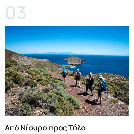
Από Νίσυρο προς Τήλο