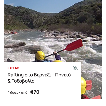
RAFTING
Rafting στο Βερνέζι - Πηνειό
& Τοξοβολία
€70
4 ώρες
από