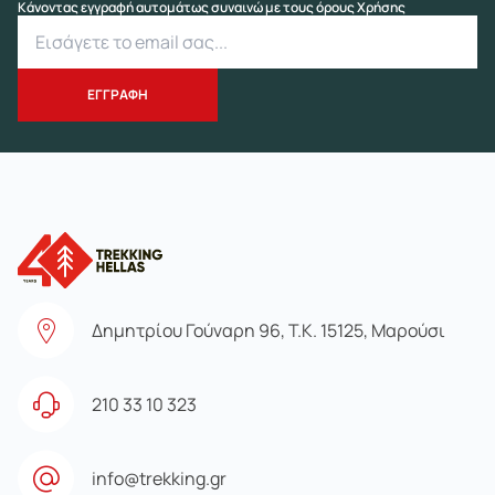
Κάνοντας εγγραφή αυτομάτως συναινώ με τους όρους Χρήσης
Δημητρίου Γούναρη 96, Τ.Κ. 15125, Μαρούσι
210 33 10 323
info@trekking.gr