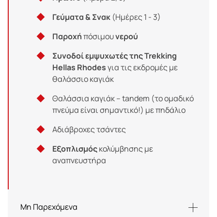
Γεύματα & Σνακ
(Ημέρες 1 - 3)
Παροχή
πόσιμου
νερού
Συνοδοί εμψυχωτές της Trekking
Hellas Rhodes
για τις εκδρομές με
θαλάσσιο καγιάκ
Θαλάσσια καγιάκ – tandem (το ομαδικό
πνεύμα είναι σημαντικό!) με πηδάλιο
Αδιάβροχες τσάντες
Εξοπλισμός
κολύμβησης με
αναπνευστήρα
Μη Παρεχόμενα