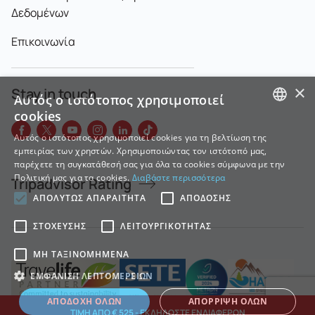
Δεδομένων
Επικοινωνία
×
Stay in touch
Αυτός ο ιστότοπος χρησιμοποιεί
cookies
GREEK
Αυτός ο ιστότοπος χρησιμοποιεί cookies για τη βελτίωση της
εμπειρίας των χρηστών. Χρησιμοποιώντας τον ιστότοπό μας,
ENGLISH
παρέχετε τη συγκατάθεσή σας για όλα τα cookies σύμφωνα με την
Πολιτική μας για τα cookies.
Διαβάστε περισσότερα
Tripadvisor Rating
ΑΠΟΛΎΤΩΣ ΑΠΑΡΑΊΤΗΤΑ
ΑΠΌΔΟΣΗΣ
ΣΤΌΧΕΥΣΗΣ
ΛΕΙΤΟΥΡΓΙΚΌΤΗΤΑΣ
ΜΗ ΤΑΞΙΝΟΜΗΜΈΝΑ
ΕΜΦΆΝΙΣΗ ΛΕΠΤΟΜΕΡΕΙΏΝ
ΑΠΟΔΟΧΉ ΌΛΩΝ
ΑΠΌΡΡΙΨΗ ΌΛΩΝ
ΤΙΜΗ ΑΠΟ € 525 - ΕΚΔΗΛΩΣΤΕ ΕΝΔΙΑΦΕΡΟΝ