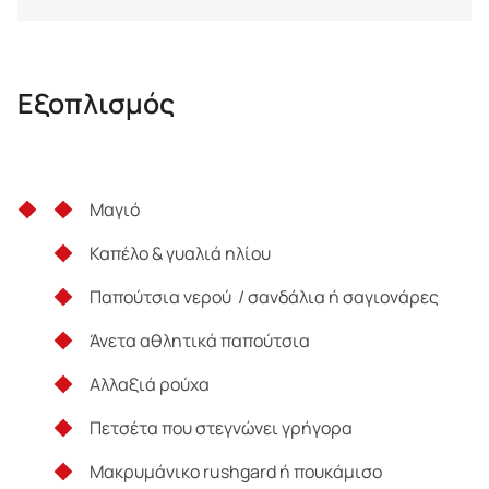
Ότι δεν αναγράφεται παραπάνω
Εξοπλισμός
Μαγιό
Καπέλο & γυαλιά ηλίου
Παπούτσια νερού / σανδάλια ή σαγιονάρες
Άνετα αθλητικά παπούτσια
Αλλαξιά ρούχα
Πετσέτα που στεγνώνει γρήγορα
Μακρυμάνικο rushgard ή πουκάμισο