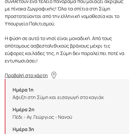
συνθέτουν ένα τέλειο πανόραμα που μοιάζει ακριβώς
με πίνακα ζωγραφικής! Όλα τα σπίτια στη Σύμη
προστατεύονται από την ελληνική νομοθεσία και το
Υπουργείο Πολιτισμού.
Η φύση σε αυτό το νησί είναι μοναδική. Από τους
απότομους ασβεστολιθικούς βράχους μέχρι τις
εύφορες κοιλάδες της, η Σύμη δεν παραλείπει ποτέ να
εντυπωσιάσει!
Προβολή στο χάρτη
Ημέρα 1η
Άφιξη στη Σύμη και εισαγωγή στο καγιάκ
Ημέρα 2η
Πέδι - Αγ. Γεώργιος - Νανού
Ημέρα 3η