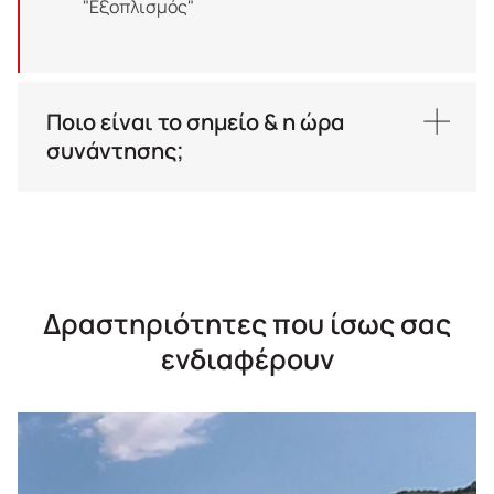
"Εξοπλισμός"
Ποιο είναι το σημείο & η ώρα
συνάντησης;
Σημείο συνάντησης:
Γιαλός, Σύμη - μπροστά
από τον Πύργο του
Ρολογιού
Ώρα
: 09.00πμ
Δραστηριότητες που ίσως σας
ενδιαφέρουν