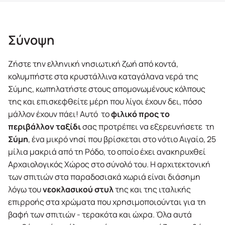
Σύνοψη
Σύνοψη
Δραστηριότητες / Πρόγραμμα
Ζήστε την ελληνική νησιωτική ζωή από κοντά,
Σημαντικές Πληροφορίες
κολυμπήστε στα κρυστάλλινα καταγάλανα νερά της
Σύμης, κωπηλατήστε στους απομονωμένους κόλπους
Εξοπλισμός
της και επισκεφθείτε μέρη που λίγοι έχουν δει, πόσο
μάλλον έχουν πάει! Αυτό το
φιλικό προς το
περιβάλλον ταξίδι
σας προτρέπει να εξερευνήσετε τη
Σύμη
, ένα μικρό νησί που βρίσκεται στο νότιο Αιγαίο, 25
μίλια μακριά από τη Ρόδο, το οποίο έχει ανακηρυχθεί
Αρχαιολογικός Χώρος στο σύνολό του. Η αρχιτεκτονική
των σπιτιών στα παραδοσιακά χωριά είναι διάσημη
λόγω του
νεοκλασικού στυλ
της και της ιταλικής
επιρροής στα χρώματα που χρησιμοποιούνται για τη
βαφή των σπιτιών - τερακότα και ώχρα. Όλα αυτά