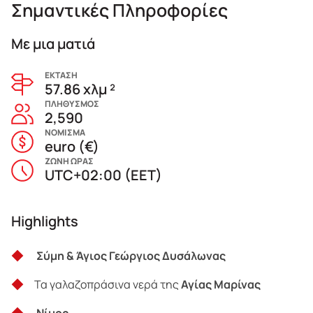
Σημαντικές Πληροφορίες
Με μια ματιά
ΕΚΤΑΣΗ
57.86 χλμ ²
ΠΛΗΘΥΣΜΟΣ
2,590
ΝΟΜΙΣΜΑ
euro (€)
ΖΩΝΗ ΩΡΑΣ
UTC+02:00 (EET)
Highlights
Σύμη & Άγιος Γεώργιος
Δυσάλωνας
Τα γαλαζοπράσινα νερά της
Αγίας Μαρίνας