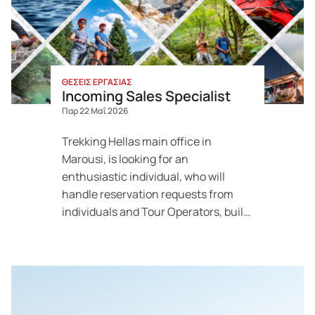
Θέσεις εργασίας
Meet the locals
ΘΕΣΕΙΣ ΕΡΓΑΣΙΑΣ
Incoming Sales Specialist
Παρ 22 Μαΐ 2026
Δελτία Τύπου
Trekking Hellas main office in
Marousi, is looking for an
Tips ταξιδιού
enthusiastic individual, who will
handle reservation requests from
individuals and Tour Operators, build
Σεμινάρια
offers and create tailor-made
products.
Βιώσιμο ταξίδι