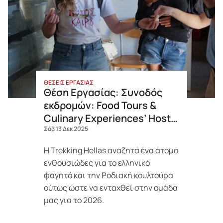
ΘΕΣΕΙΣ ΕΡΓΑΣΙΑΣ
Θέση Εργασίας: Συνοδός
εκδρομών: Food Tours &
Culinary Experiences’ Host –
Ρόδος
Σάβ 13 Δεκ 2025
Η Trekking Hellas αναζητά ένα
άτομο
ενθουσιώδες για το ελληνικό
φαγητό και την Ροδιακή κουλτούρα
ούτως ώστε να ενταχθεί στην ομάδα
μας για το 2026.