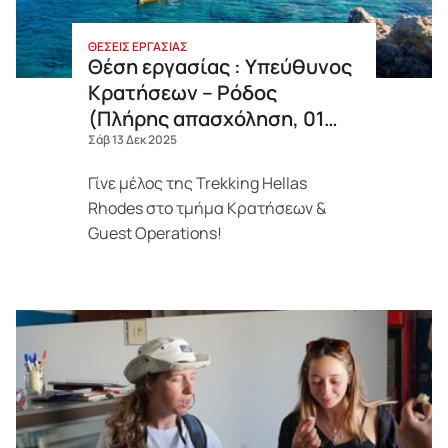
ΘΕΣΕΙΣ ΕΡΓΑΣΙΑΣ
Θέση εργασίας : Υπεύθυνος
Κρατήσεων – Ρόδος
(Πλήρης απασχόληση, 01
Απριλίου – Οκτώβριος
Σάβ 13 Δεκ 2025
2026)
Γίνε
μέλος
της
Trekking Hellas
Rhodes στο
τμήμα
Κρατήσεων
&
Guest
Operations!