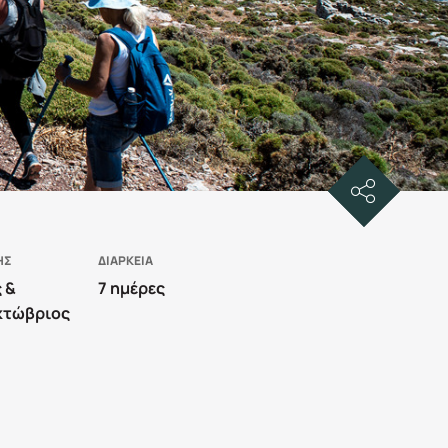
ΗΣ
ΔΙΑΡΚΕΙΑ
 &
7 ημέρες
κτώβριος