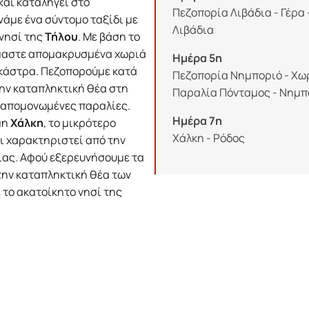
και καταλήγει στο
Πεζοπορία Λιβάδια - Γέρα 
νάμε ένα σύντομο ταξίδι με
Λιβάδια
 νησί της
Τήλου
. Με βάση το
τόμαστε απομακρυσμένα χωριά
Ημέρα 5η
 κάστρα. Πεζοπορούμε κατά
Πεζοπορία Νημποριό - Χωρ
ην καταπληκτική θέα στη
Παραλία Πόνταμος - Νημπ
, απομονωμένες παραλίες.
Ημέρα 7η
μη
Χάλκη
, το μικρότερο
Χάλκη - Ρόδος
ι χαρακτηριστεί από την
λίας. Αφού εξερευνήσουμε τα
την καταπληκτική θέα των
 το ακατοίκητο νησί της