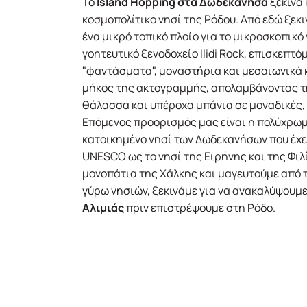
Το
Island Hopping στα Δωδεκάνησα
ξεκινά 
κοσμοπολίτικο νησί της Ρόδου. Από εδώ ξεκι
ένα μικρό τοπικό πλοίο για το μικροσκοπικό
γοητευτικό ξενοδοχείο Ilidi Rock, επισκεπ
"φαντάσματα", μοναστήρια και μεσαιωνικά
μήκος της ακτογραμμής, απολαμβάνοντας τ
θάλασσα και υπέροχα μπάνια σε μοναδικές
Επόμενος προορισμός μας είναι η πολύχρω
κατοικημένο νησί των Δωδεκανήσων που έχε
UNESCO ως το νησί της Ειρήνης και της Φι
μονοπάτια της Χάλκης και μαγευτούμε από 
γύρω νησιών, ξεκινάμε για να ανακαλύψουμε
Αλιμιάς
πριν επιστρέψουμε στη Ρόδο.