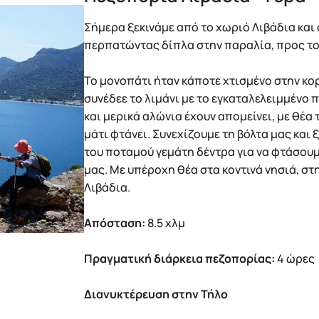
Σήμερα ξεκινάμε από το χωριό Λιβάδια και
περπατώντας δίπλα στην παραλία, προς το 
Το μονοπάτι ήταν κάποτε χτισμένο στην κο
συνέδεε το λιμάνι με το εγκαταλελειμμένο 
και μερικά αλώνια έχουν απομείνει, με θέα 
μάτι φτάνει. Συνεχίζουμε τη βόλτα μας και
του ποταμού γεμάτη δέντρα για να φτάσου
μας. Με υπέροχη θέα στα κοντινά νησιά, σ
Λιβάδια.
Απόσταση:
8.5 χλμ
Πραγματική διάρκεια πεζοπορίας:
4 ώρες
Διανυκτέρευση στην Τήλο